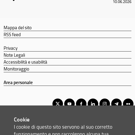
10.06.2026
Mappa del sito
RSS feed
Privacy
Note Legali
Accessibilità e usabilità
Monitoraggio
Area personale
Cookie
Corso di Laurea Triennale in Economia e Commercio
I cookie di questo sito servono al suo corretto
© Copyright 2012-2026 Università degli Studi di Firenze UNIFI
funzionamento e non raccolgono alcuna tua