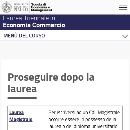
Laurea Triennale in
Economia Commercio
MENÙ DEL CORSO
Home
Corso di studio
Presentazione del corso
Contatti, sedi e strutture
Proseguire dopo la
Norme e regolamenti
laurea
Organizzazione
Prerequisiti
Per iscriversi
Per laurearsi
Laurea
Per iscriversi ad un CdL Magistrale
Segnalazioni e reclami
Magistrale
occorre essere in possesso della
Proseguire dopo la laurea
laurea o del diploma universitario
Assicurazione della qualità