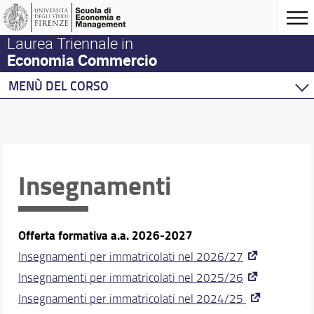
Laurea Triennale in
Economia Commercio
MENÙ DEL CORSO
Home
Corso di studio
Didattica
Insegnamenti
Piani di studio
Insegnamenti
Laboratori didattici
Competenze informatiche e Editing
Offerta formativa a.a. 2026-2027
Conoscenze linguistiche
Insegnamenti per immatricolati nel 2026/27
Competenze trasversali
Insegnamenti per immatricolati nel 2025/26
Tirocinio
Mobilità internazionale
Insegnamenti per immatricolati nel 2024/25