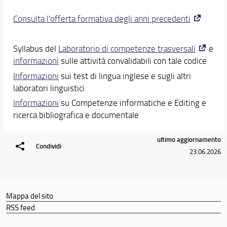
Orientamento
Tutoraggio e supporto studenti
Consulta l'offerta formativa degli anni precedenti
I dialoghi sulla società
Docenti
Syllabus del
Laboratorio di competenze trasversali
e
informazioni
sulle attività convalidabili con tale codice
Orario e calendari
Informazioni
sui test di lingua inglese e sugli altri
laboratori linguistici
Informazioni
su Competenze informatiche e Editing e
ricerca bibliografica e documentale
ultimo aggiornamento
Condividi
23.06.2026
Mappa del sito
RSS feed