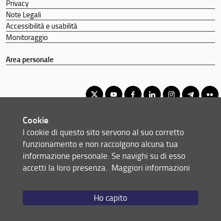
Privacy
Note Legali
Accessibilità e usabilità
Monitoraggio
Area personale
Cookie
Corso di Laurea Triennale in Economia e Commercio
I cookie di questo sito servono al suo corretto
© Copyright 2012-2026 Università degli Studi di Firenze UNIFI
funzionamento e non raccolgono alcuna tua
P.IVA/Cod.Fis 01279680480
informazione personale. Se navighi su di esso
accetti la loro presenza.
Maggiori informazioni
Via delle Pandette, 32 - 50127 Firenze (FI)
Tel: +39 055 2759011 - 2759012 (Segreteria Presidenza)
Email:
scuola(AT)economia.unifi.it
Ho capito
Redazione Web